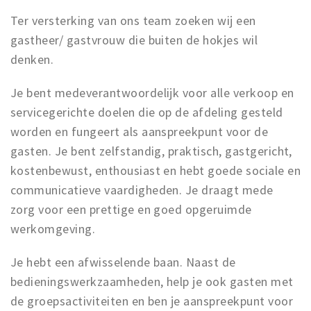
Winkelgebieden
Ter versterking van ons team zoeken wij een
gastheer/ gastvrouw die buiten de hokjes wil
Parkeren
denken.
Bezienswaardigheden
Je bent medeverantwoordelijk voor alle verkoop en
Musea, theaters & podia
servicegerichte doelen die op de afdeling gesteld
Uitjes & activiteiten
worden en fungeert als aanspreekpunt voor de
Toeristische routes
gasten. Je bent zelfstandig, praktisch, gastgericht,
Natuurgebieden
kostenbewust, enthousiast en hebt goede sociale en
Baroniepoorten
communicatieve vaardigheden. Je draagt mede
zorg voor een prettige en goed opgeruimde
Sport
werkomgeving.
Andere City Apps
Je hebt een afwisselende baan. Naast de
bedieningswerkzaamheden, help je ook gasten met
Sign in
de groepsactiviteiten en ben je aanspreekpunt voor