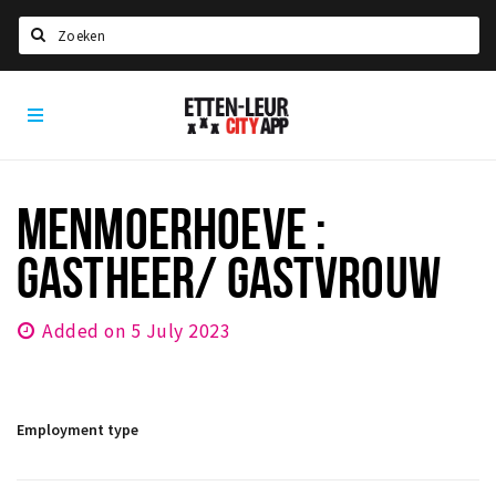
Search
Etten-
Home
Leur
Agenda
Deals
MENMOERHOEVE :
Party pics
GASTHEER/ GASTVROUW
Nieuws, interviews & blogs
Eten
Added on 5 July 2023
Drinken
Slapen
Employment type
Recreatief
Winkels