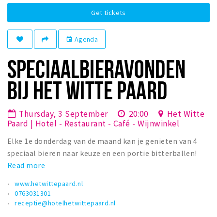
Winkelgebieden
Get tickets
Parkeren
Agenda
event
Bezienswaardigheden
SPECIAALBIERAVONDEN
Musea, theaters & podia
BIJ HET WITTE PAARD
Uitjes & activiteiten
Toeristische routes
Thursday, 3 September
20:00
Het Witte
Natuurgebieden
Paard | Hotel - Restaurant - Café - Wijnwinkel
Baroniepoorten
Elke 1e donderdag van de maand kan je genieten van 4
Sport
speciaal bieren naar keuze en een portie bitterballen!
Read more
Andere City Apps
www.hetwittepaard.nl
0763031301
receptie@hotelhetwittepaard.nl
Sign in