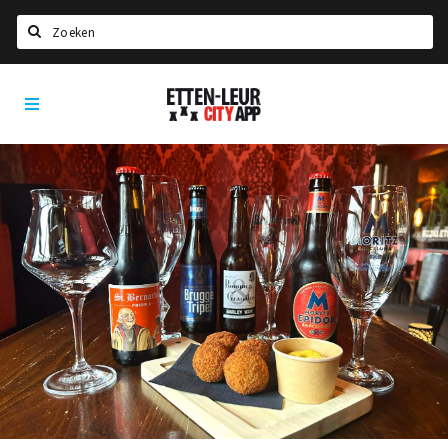
Search
Etten-
Home
Leur
Agenda
Deals
Party pics
Nieuws, interviews & blogs
Eten
Drinken
Slapen
Recreatief
Winkels