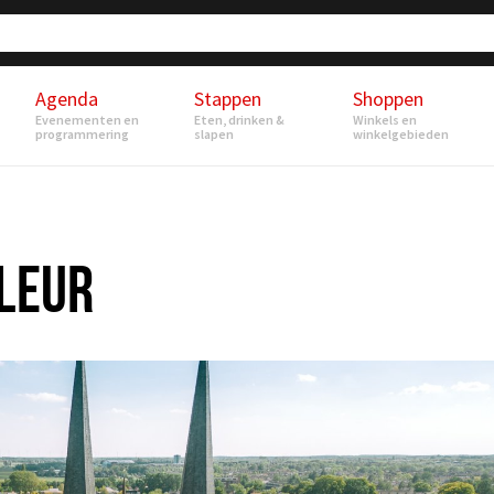
Agenda
Stappen
Shoppen
Evenementen en
Eten, drinken &
Winkels en
programmering
slapen
winkelgebieden
-LEUR