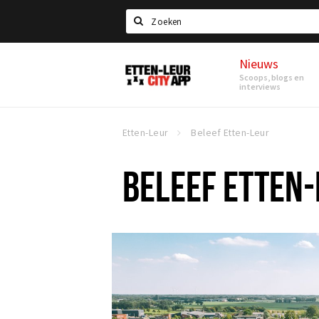
Search
Nieuws
Etten-
Scoops, blogs en
Leur
interviews
Etten-Leur
Beleef Etten-Leur
BELEEF ETTEN